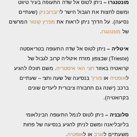
מונטנגרו –
ניתן לטוס אל שדה התעופה בעיר טיווט
ומשם לחצות את הגבול הישר ל
דוברובניק
(שעתיים
נסיעה). על הדרך ניתן לראות את
מפרץ קוטור
המרשים
של
מונטנגרו
.
איטליה –
ניתן לטוס אל שדה התעופה בטריאסטה
(Trieste) שבצפון מזרח איטליה קרוב לגבול של
קרואטיה באזור
חצי האי איסטריה
. משם תוכלו להגיע
ל
אופטיה
או
פורץ'
בנסיעה של שעה וחצי – שעתיים
ברכב (ישנה גם תחבורה ציבורית ליעדים שונים
בקרואטיה).
סלובניה –
ניתן לטוס לנמל התעופה הבינלאומי
בליובליאנה ומשם לניתן להגיע בנסיעה של פחות
משעתיים ל
זגרב
או ל
אופטיה
.