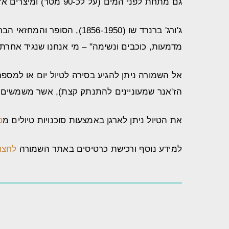
גם מתחת לפני המים (על לכ-90 מטר) ומיצרים אזורים עשירים בדגה ובעלי חיים נוספים.
ג'ורג' ברנרד שו (56-1950
מדמעות, כוכבים ונשימה" – מי אנחנו שנגיד אחרת?
אל השמורה ניתן להגיע בסירה לטיול יום או למספר
הז'אנר שמעוניינים להתנתק קצת), אשר משמשים א
את הטיול ניתן לארגן באמצעות סוכנויות טיולים מ
ס
למידע נוסף ורכישת כרטיסים באתר השמורה
לחצו 