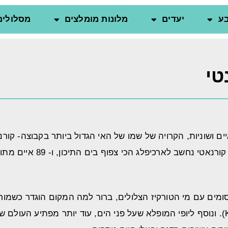
ע
יעדים
מלונות מומלצים
מסלולים
טי
נטי הינה ארכיפלג (קבוצת האיים) של כ- 150 איים ושוניות, הקרויה של שמו של האי הגדול ב
סומים עם מי הטורקיז הצלולים, ברור למה המקום הוגדר כשמו
הצוקים החשופים שלו, המכונים 'כתרים' (Krunama). ונוסף ליופי המופלא שעל פני הים, ע