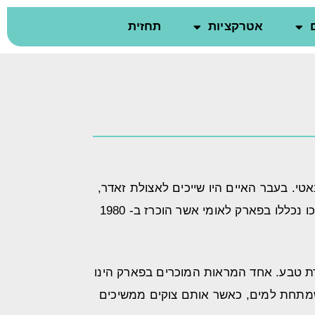
אטרקציות
תחזית
יותר בקבוצה- קורנאטי. בעבר האיים היו שייכים לאצולת זאדר,
אך כיום רוב האיים שייכים לתושבי האי מורטר. איי קורנאטי נחשב לארכיפלג הכי צפוף בים התיכון, ו- 89 איים מתוכו נכללו בפארק לאומי אשר הוכרז ב- 1980
רת טבע. אחד המראות המוכרים בפארק הינו
וד יותר מפתיע העולם שמתחת למים, כאשר אותם צוקים ממשיכים