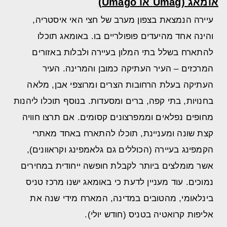
אומאג (Umag או Umago)
עיירה הנמצאת בצפון מערב של חצי האי איסטריה,
והינה אחד מהיעדים פופולריים בו. באומאג תוכלו
להתארח בשלל בתי המלון בעיירה ולבלות באזורים
המרכזים – העיר העתיקה כמובן והמרינה. העיר
העתיקה בעלת הרחובות הצרים ומרוצפי אבן, מלאה
בחנויות, בתי קפה, ברים ומסעדות. בנוסף תוכלו ליהנות
מחופים נפלאים וממפרצונים קסומים. אם תרצו חוויה
קצת שונה ומעניינת, תוכלו להתארח באחד מאתרי
הקמפינג בעיירה (הכוללים גם גלאמפינג וקראוונים),
אשר מומלצים ביותר לקבלת חופשה ייחודית במחירים
נמוכים. עוד מעניין לדעת כי באומאג ישנו מרכז טניס
בינלאומי, מהטובים במדינה, המארח מידי שנה את
אליפות קרואטיה בטניס (חודש יולי).