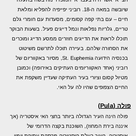
שיובשה במאה ה-18. רוביני יפייפיה להפליא ומלאת
חיים – עם בתי קפה קסומים, מסעדות עם חומרי גלם
טריים, גלריות נפלאות ונמל דייגים פעיל. בשעות הבוקר
תוכלו לראות את הדייגים חוזרים ממסע הדייג ומוכרים
את הסחורה שלהם. בעיירה תוכלו לתרשם משיטוט
בכנסיה הידועה St. Euphemia, מסיור באקווריום של
רוביני (אחד האקווריומים העתיקים באירופה) וכמובן
מטיול קסום וציורי בעיר העתיקה שעדיין משקפת את
החיים הצפופים שהיו לה על האי.
פולה (Pula)
פולה הינה העיר הגדולה ביותר בחצי האי איסטריה (אך
איננה בירת המחוז), השוכנת בקצה הדרומי של
איסטריה. העיר בעלת היסטוריה מרתקת עתיקת יומין,