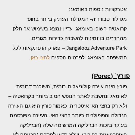
אטרקציות נוספות באומאג:
מגדלור סבודריה- המגדלור העתיק ביותר בחופי
קרואטיה השוכן באומאג. עדיין נמצא בשימוש אך חלק
מהחדרים בו זמינית להשכרה כדירות מגורים.
Jangalooz Adventure Park – פארק הרפתקאות לכל
המשפחה באומאג. לפרטים נוספים
לחצו כאן
.
פורץ` (Porec)
פורץ הינה עיירה קולוניאלית-רומית, השוכנת דרומית
לאומאג ונחשבת לאתר הנופש הטוב ביותר בקרואטיה –
ולא רק בחצי האי איסטריה. כאמור פורץ היא גם העיירה
הגדולה והפופולרית ביותר בחצי האי. העיירה מפורסמת
בעיקר בזכות הבזיליקה המרשימה שלה (הבזיליקה
האופרזיאנית בפורץ'), שלא כדאי לפספס (הכניסה לא