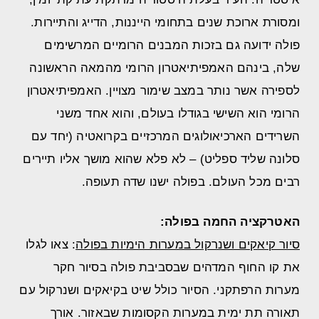
ומסורת ארוכת שנים בתחומי הייננות, הדייג והתיירות.
פולה ידועה גם בזכות המבנים הרומיים המרשימים
שלה, בינהם האמפיתיאטרון הרומי מהמאה הראשונה
לספירה אשר נותר במצב שימור מצויין. האמפיתיאטרון
הרומי הוא השישי בגודלו בעולם, והוא אחד משני
השרידים הארכיאולוגים המרכזיים בקרואטיה (יחד עם
סלונה שליד ספליט) – לא פלא שהוא מושך אליו תיירים
רבים מכל העולם. בפולה ישנו שדה תעופה.
האטרקציה החמה בפולה:
סיור קיאקים ושנרקול במערות הימיות בפולה
: צאו לגלו
את קו החוף המדהים שבסביבת פולה בסיור חקר
מערות הרפתקני. הסיור כולל שיט בקיאקים ושנרקול
עם
תאורה תת ימית
במערות הקסומות שבאזור. אורך