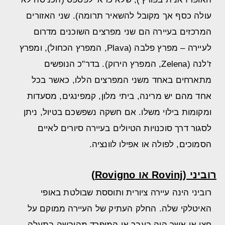
עולה כסף אך מקובל להשאיר תרומה). שני האזורים
המרכזים בעיירה הם שני מפרצים השוכנים מדרום
לעיירה – מפרץ פלבה (Plava, המפרץ הכחול), ומפרץ
ז'לנה (Zelena, המפרץ הירוק). בדר"כ הנופשים
מתארחים באחד משני המפרצים הללו, כאשר בכל
אחד מהם יש מרינה, ביתי מלון, קמפינגים, מסעדות
ומקומות בילוי משלו. אם חשקה נשפשכם בטיול, ניתן
לסגור דרך סוכנויות הטיולים בעיירה סיורים לאיים
הסמוכים, לפולה או אפילו לוונציה.
רוביני (Rovinj או Rovigno)
רוביני הינה עיירה ציורית ותוססת שבולטת באופי
האיטלקי שלה. החלק העתיק של העיירה ממוקם על
חצי אי אשר היה בעבר אי המופרד מהיבשה בתעלה