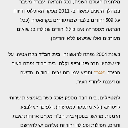
מלחמת העולם השניה, ככל הנראה, עברה משבר
במהלך השנים כאשר ב- 2011 מפקד האוכלוסין דיווח
על 509 יהודים בלבד שמתגוררים בקרואטיה (ככל
הנראה מספר זה אינו כולל יהודים שנולדו בנישואים
מעורבים ואלו שנישאו ללא יהודים).
בשנת 2004 נפתח לראשונה
בית חב"ד
בקרואטיה, על
ידי שלחיו- הרב פיני ורייזי זקלס. בית חב"ד נפתח בעיר
הבירה
זאגרב
והביא עמו רוח גבית, יהודית, חדשה
ומרעננת ליהודי העיר.
למטיילים
, בית חבד מספק אוכל כשר באמצעות שרותי
קייטרינג (ולא מתפקד כמסעדה), ולפיכך יש לבצע
הזמנות מראש. בנוסף בית חב"ד מקיים ארוחות שבת
וחגים, תפילות ופעילויו יהודיות אליהם יש להירשם